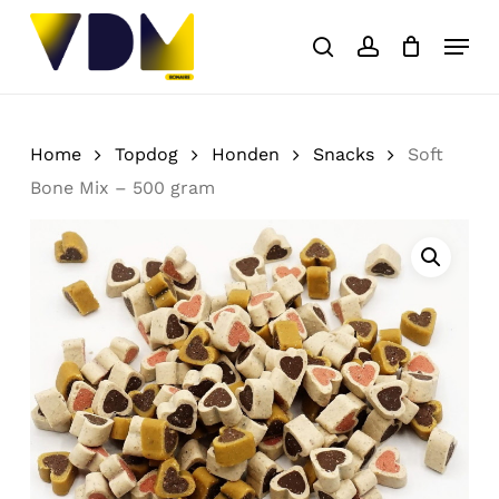
Skip
Menu
to
search
account
Close
Cart
Cart
main
content
Home
Topdog
Honden
Snacks
Soft
Bone Mix – 500 gram