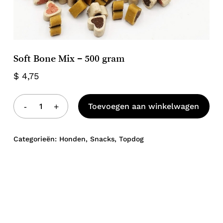
Soft Bone Mix – 500 gram
$
4,75
Toevoegen aan winkelwagen
Geen producten in de winkelwagen.
Categorieën:
Honden
,
Snacks
,
Topdog
Go to shop