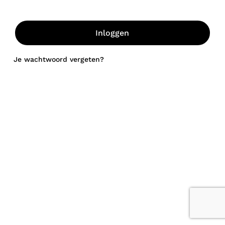
Inloggen
Je wachtwoord vergeten?
Subtotaal:
$
0,00
Bekijk winkelwagen
Afrekenen