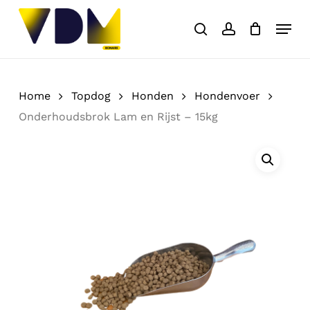
Skip
Menu
to
search
account
Close
Cart
Cart
main
content
Home
Topdog
Honden
Hondenvoer
Onderhoudsbrok Lam en Rijst – 15kg