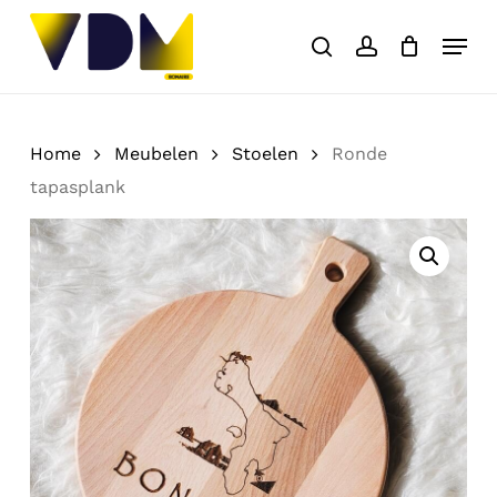
Skip
Menu
to
search
account
Close
Cart
Cart
main
content
Home
Meubelen
Stoelen
Ronde
tapasplank