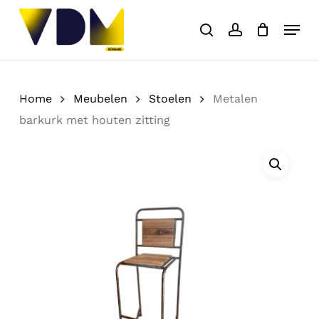
Skip
Menu
to
search
account
Close
Cart
Cart
main
content
Home
Meubelen
Stoelen
Metalen
barkurk met houten zitting