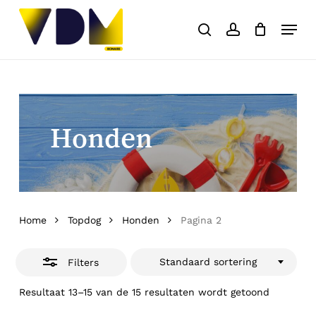
Skip
Menu
to
search
account
Close
Close
Cart
Cart
main
Filters
content
Honden
Home
Topdog
Honden
Pagina 2
Standaard sortering
Filters
Resultaat 13–15 van de 15 resultaten wordt getoond