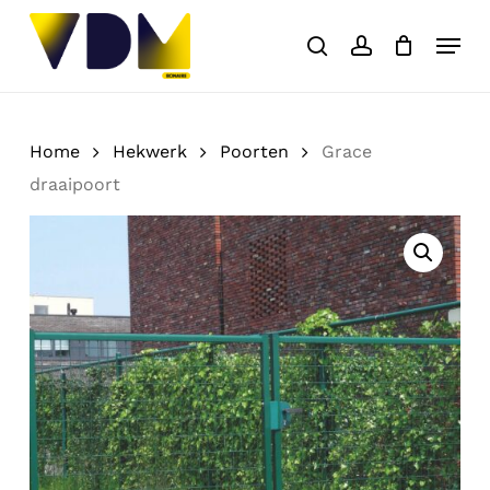
Skip
Menu
to
search
account
Close
Cart
Cart
main
content
Home
Hekwerk
Poorten
Grace
draaipoort