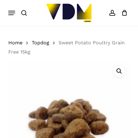
Skip
Menu
to
search
account
Close
Cart
Cart
main
content
Home
Topdog
Sweet Potato Poultry Grain
Free 15kg